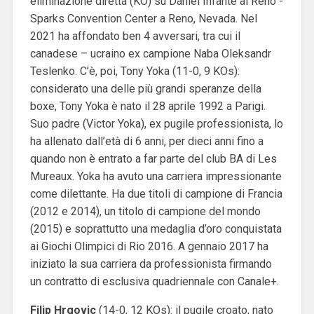
eliminazione diretta (KO) su Daniel Infante al Reno -
Sparks Convention Center a Reno, Nevada. Nel
2021 ha affondato ben 4 avversari, tra cui il
canadese – ucraino ex campione Naba Oleksandr
Teslenko. C’è, poi, Tony Yoka (11-0, 9 KOs):
considerato una delle più grandi speranze della
boxe, Tony Yoka è nato il 28 aprile 1992 a Parigi.
Suo padre (Victor Yoka), ex pugile professionista, lo
ha allenato dall’età di 6 anni, per dieci anni fino a
quando non è entrato a far parte del club BA di Les
Mureaux. Yoka ha avuto una carriera impressionante
come dilettante.
Ha due titoli di campione di Francia
(2012 e 2014), un titolo di campione del mondo
(2015) e soprattutto una medaglia d’oro conquistata
ai Giochi Olimpici di Rio 2016. A gennaio 2017 ha
iniziato la sua carriera da professionista firmando
un contratto di esclusiva quadriennale con Canale+.
Filip Hrgovic
(14-0, 12 KOs): il pugile croato, nato