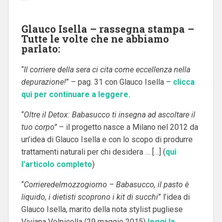
Glauco Isella – rassegna stampa –
Tutte le volte che ne abbiamo
parlato:
“
Il corriere della sera ci cita come eccellenza nella
depurazione!
” – pag. 31 con Glauco Isella –
clicca
qui per continuare a leggere.
“
Oltre il Detox: Babasucco ti insegna ad ascoltare il
tuo corpo”
– il progetto nasce a Milano nel 2012 da
un’idea di Glauco Isella e con lo scopo di produrre
trattamenti naturali per chi desidera … […] (
qui
l’articolo completo
)
“
Corrieredelmozzogiorno – Babasucco, il pasto è
liquido, i dietisti scoprono i kit di succhi
” l’idea di
Glauco Isella, marito della nota stylist pugliese
Viviana Volpicella (29 maggio 2015)
leggi la