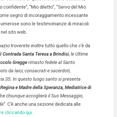
confidente”, “Mio diletto“, “Servo del Mio
, come segno di incoraggiamento incessante
 Numerose sono le testimonianze di miracoli
 nel sito web.
nazio troverete inoltre tutto quello che c’è da
i Contrada Santa Teresa a Brindisi
, le Ultime
iccolo Gregge
rimasto fedele al Santo
to da laici, consacrati e sacerdoti,
ia SS. In questo luogo santo si presenta
, Regina e Madre della Speranza, Mediatrice di
che chiunque accoglierà il Suo Messaggio,
de
”. C’è anche una sezione dedicata alle
re cliccando qui
.